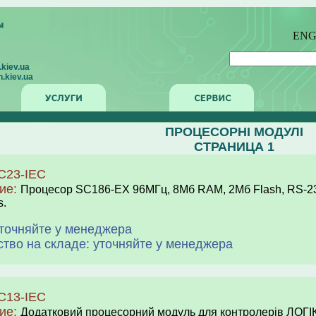
EN
kiev.ua
.kiev.ua
ПРОЦЕСОРНІ МОДУЛІ
СТРАНИЦА 1
C23-IEC
ие:
Процесор SC186-EX 96МГц, 8Мб RAM, 2Мб Flash, RS-232, 
.
уточняйте у менеджера
ство на складе: уточняйте у менеджера
C13-IEC
ие:
Додатковий процесорний модуль для контролерів ЛОГ