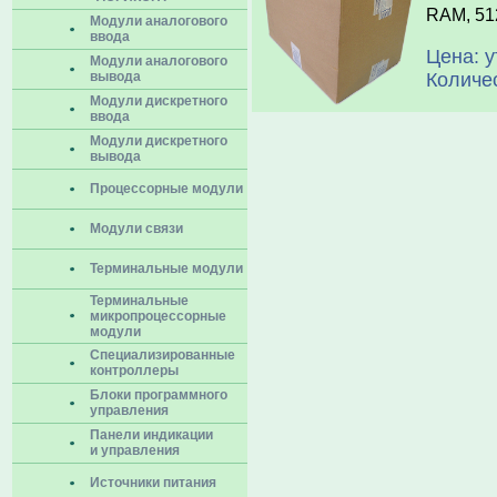
RAM, 512
Модули аналогового
ввода
Цена: 
Модули аналогового
вывода
Количе
Модули дискретного
ввода
Модули дискретного
вывода
Процессорные модули
Модули связи
Терминальные модули
Терминальные
микропроцессорные
модули
Специализированные
контроллеры
Блоки программного
управления
Панели индикации
и управления
Источники питания