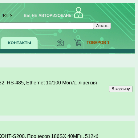
G
/
RUS
ВЫ НЕ АВТОРИЗОВАНЫ
ТОВАРОВ 1
RS-485, Ethernet 10/100 Мбіт/с, ліцензія
ІКОНТ-S200. Процесор 186SX 40МГц, 512кб