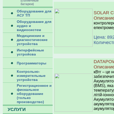
(солнечные
батареи)
Оборудование для
SOLAR C
АСУ ТП
Описани
Оборудование для
контролеро
аудио и
електроме
видиосистем
Медицинские и
Цена: 892
диагностические
Количест
устройства
Интерфейсные
устройсва
DATAPOW
Программаторы
Описани
Контрольно-
кВтг – це 
измерительные
забезпечит
устройства
Акумулято
Регистрационное и
(BMS), яка
фискальное
температур
оборудование
літій-іонн
(только
Акумулято
производство)
акумулято
акумулятор
УСЛУГИ