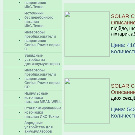
напряжения
ИКС-Техно
Источники
SOLAR C
бесперебойного
питания
Описани
ИКС-Техно
підійде, щ
Инверторы
ліхтарик а
преобразователи
напряжения
Цена: 416
Genius Power серия
G
Количест
Зарядные
устройства
для аккумуляторов
Инверторы
преобразователи
напряжения
Genius Power серия
SOLAR C
GP
Описани
Импульсные
источники
двох секц
питания MEAN WELL
Cтабилизированные
Цена: 543
источники
Количест
питания ИКС-Техно
Зарядные
устройства для
аккумуляторов