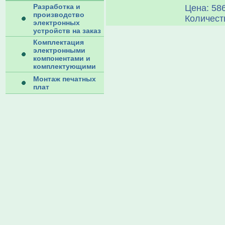
Разработка и
Цена: 586
производство
Количест
электронных
устройств на заказ
Комплектация
электронными
компонентами и
комплектующими
Монтаж печатных
плат