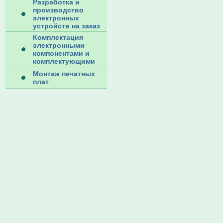
Разработка и
производство
электронных
устройств на заказ
Комплектация
электронными
компонентами и
комплектующими
Монтаж печатных
плат