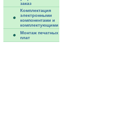
заказ
Комплектация
электронными
компонентами и
комплектующими
Монтаж печатных
плат