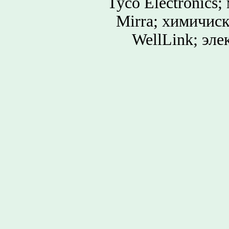
Tyco Electronics
Mirra; химичис
WellLink; эле