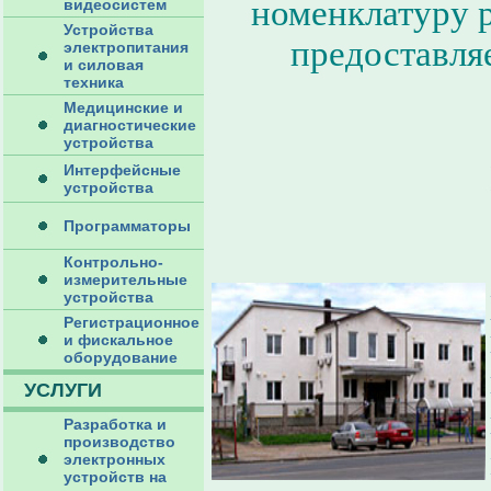
номенклатуру р
видеосистем
Устройства
предоставля
электропитания
и силовая
техника
Медицинские и
диагностические
устройства
Интерфейсные
устройства
Программаторы
Контрольно-
измерительные
устройства
Регистрационное
и фискальное
оборудование
УСЛУГИ
Разработка и
производство
электронных
устройств на