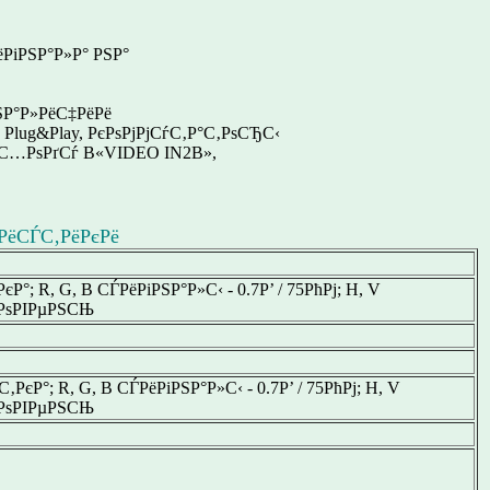
РіРЅР°Р»Р° РЅР°
ЅР°Р»РёС‡РёРё
Plug&Play, РєРѕРјРјСѓС‚Р°С‚РѕСЂС‹
ІС…РѕРґСѓ В«VIDEO IN2В»,
ёСЃС‚РёРєРё
°; R, G, B СЃРёРіРЅР°Р»С‹ - 0.7Р’ / 75РћРј; H, V
ЂРѕРІРµРЅСЊ
єР°; R, G, B СЃРёРіРЅР°Р»С‹ - 0.7Р’ / 75РћРј; H, V
ЂРѕРІРµРЅСЊ