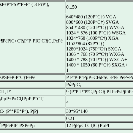
єР°РЅР°Р»Р° (-3 РґР‘),
0...50
640*480 (120Р“С†) VGA
800*600 (120Р“С†) SVGA
854 * 480 (120 Р“С†) WVGA
1024 * 576 (100 Р“С†) WSGA
1024*768 (100Р“С†) XGA
¶РёРјС‹ СЂР°Р·РІС‘СЂС‚РєРё
1152*864 (85Р“С†)
1280*1024 (75Р“С†) SXGA
1366 * 768 (70 Р“С†) WXGA
1400 * 788 (70 Р“С†) WXGA+
1400 * 1050 (60 Р“С†) SXGA+
1
ѕРЅРёР·Р°С†РёРё
Р Р°Р·РґРµР»СЊРЅС‹Р№ РёР»Рё
РќРµС‚
Џ, Р’
9 (Р°РґР°РїС‚РµСЂ РІ РєРѕРјРї
ЂРµР±Р»СЏРµРјР°СЏ
2
 (Р’*РЁ*Р“), РјРј
30*95*140
0.21
Р¶РёРІР°РЅРёРµ
12 РјРµСЃСЏС†РµРІ