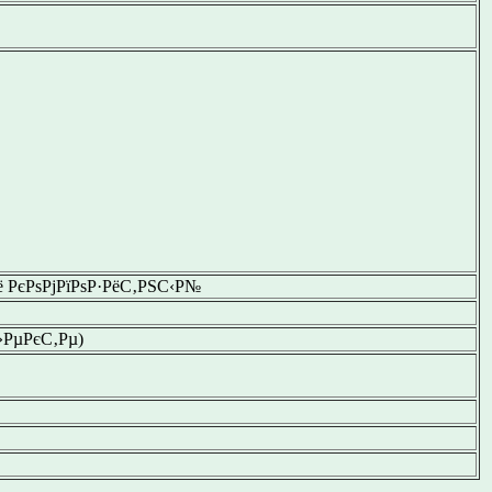
 РєРѕРјРїРѕР·РёС‚РЅС‹Р№
Р»РµРєС‚Рµ)