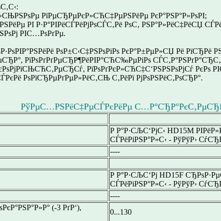
С‚С‹:
»СЊРЅРѕРµ РїРµСЂРµРєР»СЋС‡РµРЅРёРµ РєР°РЅР°Р»РѕРІ;
РёРµ РІ Р·Р°РІРёСЃРёРјРѕСЃС‚Рё РѕС‚ РЅР°Р»РёС‡РёСЏ СЃРё
ЅРѕРј РІС…РѕРґРµ.
·РѕРІР°РЅРёРё РѕР±С‹С‡РЅРѕРіРѕ РєР°Р±РµР»СЏ Рё РїСЂРё Р
РµСЂР°, РїРѕРґРґРµСЂР¶РёРІР°СЋС‰РµРіРѕ СЃС‚Р°РЅРґР°СЂС‚ 
єРѕРјРїСЊСЋС‚РµСЂСѓ, РїРѕРґРєР»СЋС‡С‘РЅРЅРѕРјСѓ РєРѕ Р
СЃРєРё РѕРїСЂРµРґРµР»РёС‚СЊ С‚РёРї РјРѕРЅРёС‚РѕСЂР°.
РўРµС…РЅРёС‡РµСЃРєРёРµ С…Р°СЂР°РєС‚РµСЂР
Р Р°Р·СЉС‘РјС‹ HD15M РІРёР»РєР
СЃРёРіРЅР°Р»С‹ - РўРўР› СѓС
----
Р Р°Р·СЉС‘Рј HD15F СЂРѕР·РµС‚Р
СЃРёРіРЅР°Р»С‹ - РўРўР› СѓС
----
єР°РЅР°Р»Р° (-3 РґР‘),
0...130