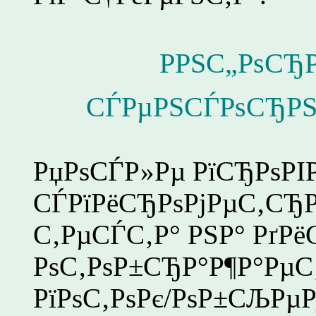
РРЅС„РѕСЂ
СЃРµРЅСЃРѕСЂРЅ
РџРѕСЃР»Рµ РїСЂРѕРІ
СЃРїРёСЂРѕРјРµС‚СЂР
С‚РµСЃС‚Р° РЅР° РґРё
РѕС‚РѕР±СЂР°Р¶Р°Рµ
РїРѕС‚РѕРє/РѕР±СЉРµР