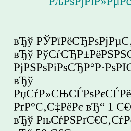
РљРѕРјРїР»РµРє
вЂў РЎРїРёСЂРѕРјРµС‚
вЂў РўСѓСЂР±РёРЅРЅС
РјРЅРѕРіРѕСЂР°Р·РѕРІ
вЂў
РџСѓР»СЊСЃРѕРєСЃРё
РґР°С‚С‡РёРє вЂ“ 1 С€
вЂў РњСѓРЅРґС€С‚СѓР