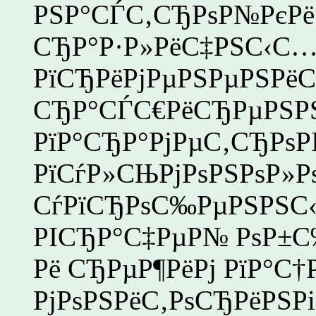
РЅР°СЃС‚СЂРѕР№РєРё
СЂР°Р·Р»РёС‡РЅС‹С
РїСЂРёРјРµРЅРµРЅРёС
СЂР°СЃС€РёСЂРµРЅР
РїР°СЂР°РјРµС‚СЂРѕР
РїСѓР»СЊРјРѕРЅРѕР»Рѕ
СѓРїСЂРѕС‰РµРЅРЅС‹
РІСЂР°С‡РµР№ РѕР±С
Рё СЂРµР¶РёРј РїР°С†
РјРѕРЅРёС‚РѕСЂРёРЅРі