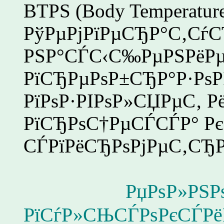
BTPS (Body Temperature 
РўРµРјРїРµСЂР°С‚СѓС
РЅР°СЃС‹С‰РµРЅРёРµ 
РїСЂРµРѕР±СЂР°Р·РѕР
РїРѕР·РІРѕР»СЏРµС‚ 
РїСЂРѕС†РµСЃСЃР° Рє
СЃРїРёСЂРѕРјРµС‚СЂР
РџРѕР»РЅ
РїСѓР»СЊСЃРѕРєСЃР