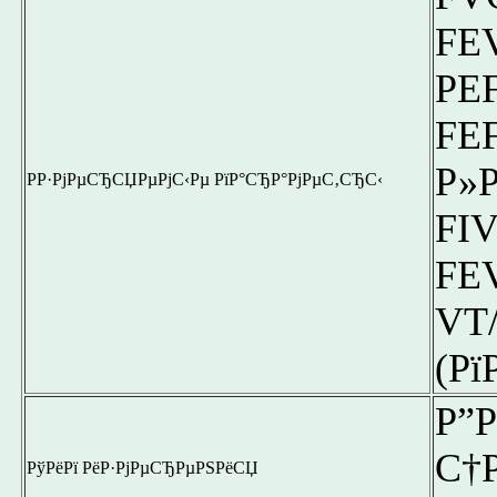
FE
PEF
FEF
Р»Р
РР·РјРµСЂСЏРµРјС‹Рµ РїР°СЂР°РјРµС‚СЂС‹
FIV
FEV
VT/
(Р
Р”
С†
РўРёРї РёР·РјРµСЂРµРЅРёСЏ