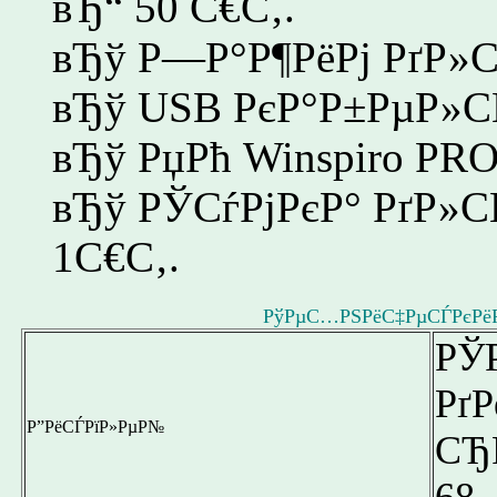
вЂ“ 50 С€С‚.
вЂў Р—Р°Р¶РёРј РґР»С
вЂў USB РєР°Р±РµР»СЊ
вЂў РџРћ Winspiro PRO
вЂў РЎСѓРјРєР° РґР»
1С€С‚.
РўРµС…РЅРёС‡РµСЃРєРё
РЎ
Рґ
Р”РёСЃРїР»РµР№
СЂ