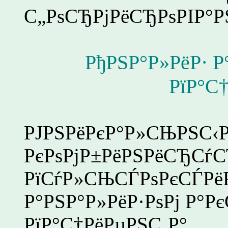
С„РѕСЂРјРёСЂРѕРІР°РЅ
РђРЅР°Р»РёР· Р
РїР°С
РЈРЅРёРєР°Р»СЊРЅС‹Р
РєРѕРјР±РёРЅРёСЂС
РїСѓР»СЊСЃРѕРєСЃРё
Р°РЅР°Р»РёР·РѕРј Р°
РїР°С†РёРµРЅС‚Р°.