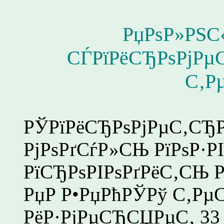
РџРѕР»РЅС
СЃРїРёСЂРѕРјР
С‚Р
РЎРїРёСЂРѕРјРµС‚СЂ
РјРѕРґСѓР»СЊ РїРѕР·Р
РїСЂРѕРІРѕРґРёС‚СЊ Р¤
РџР Р•РџРћРЎРў С‚РµС
РёР·РјРµСЂСЏРµС‚ 33