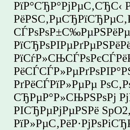
РїР°СЂР°РјРµС‚СЂС‹ 
РёРЅС‚РµСЂРїСЂРµС‚
СЃРѕРѕР±С‰РµРЅРёРµ
РїСЂРѕРІРµРґРµРЅРёР
РїСѓР»СЊСЃРѕРєСЃРёР
РёСЃСЃР»РµРґРѕРІР°Р
РґРёСЃРїР»РµРµ РѕС‚
СЂРµР°Р»СЊРЅРѕРј Рј
РІСЂРµРјРµРЅРё SpO2
РїР»РµС‚РёР·РјРѕРіС