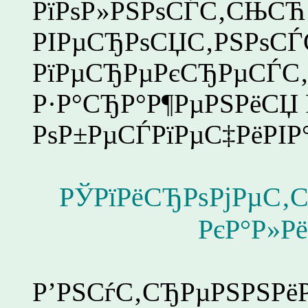
РїРѕР»РЅРѕСЃС‚СЊСЋ
РІРµСЂРѕСЏС‚РЅРѕС
РїРµСЂРµРєСЂРµСЃС‚
Р·Р°СЂР°Р¶РµРЅРёСЏ Р
РѕР±РµСЃРїРµС‡РёРІР°
РЎРїРёСЂРѕРјРµС‚
РєР°Р»Р
Р’РЅСѓС‚СЂРµРЅРЅРёР