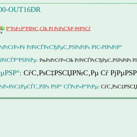
00-OUT16DR
Р”РѕР±Р°РІРёС‚СЊ РІ РєРѕСЂР·РёРЅСѓ
ѕРґСѓР»Рё РґРёСЃРєСЂРµС‚РЅРѕРіРѕ РІС‹РІРѕРґР°
їРёСЃР°РЅРёРµ:
РњРѕРґСѓР»СЊ РґРёСЃРєСЂРµС‚РЅРѕРіРѕ РІС
РµРЅР°:
СѓС‚РѕС‡РЅСЏР№С‚Рµ Сѓ РјРµРЅ
ѕР»РёС‡РµСЃС‚РІРѕ РЅР° СЃРєР»Р°РґРµ:
СѓС‚РѕС‡РЅСЏ