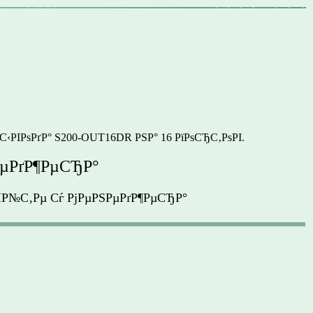
‹РІРѕРґР° S200-OUT16DR РЅР° 16 РїРѕСЂС‚РѕРІ.
РµРґР¶РµСЂР°
Р№С‚Рµ Сѓ РјРµРЅРµРґР¶РµСЂР°