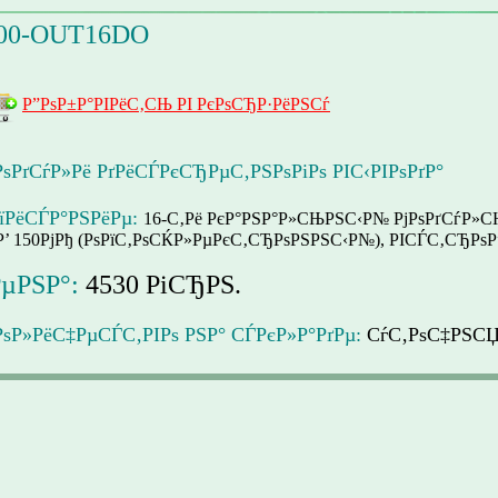
00-OUT16DO
Р”РѕР±Р°РІРёС‚СЊ РІ РєРѕСЂР·РёРЅСѓ
ѕРґСѓР»Рё РґРёСЃРєСЂРµС‚РЅРѕРіРѕ РІС‹РІРѕРґР°
їРёСЃР°РЅРёРµ:
16-С‚Рё РєР°РЅР°Р»СЊРЅС‹Р№ РјРѕРґСѓР»С
Р’ 150РјРђ (РѕРїС‚РѕСЌР»РµРєС‚СЂРѕРЅРЅС‹Р№), РІСЃС‚СЂРѕ
РµРЅР°:
4530 РіСЂРЅ.
ѕР»РёС‡РµСЃС‚РІРѕ РЅР° СЃРєР»Р°РґРµ:
СѓС‚РѕС‡РЅСЏ