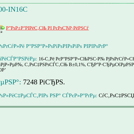
00-IN16C
Р”РѕР±Р°РІРёС‚СЊ РІ РєРѕСЂР·РёРЅСѓ
ѕРґСѓР»Рё Р°РЅР°Р»РѕРіРѕРІРѕРіРѕ РІРІРѕРґР°
їРёСЃР°РЅРёРµ:
16-С‚Рё РєР°РЅР°Р»СЊРЅС‹Р№ РјРѕРґСѓР»СЊ 
µРјР»РµР№, С‚РѕС‡РЅРѕСЃС‚СЊ В±0,1%, СЂР°Р·СЂРµС€РµРЅР
0Р’
РµРЅР°:
7248 РіСЂРЅ.
ѕР»РёС‡РµСЃС‚РІРѕ РЅР° СЃРєР»Р°РґРµ:
СѓС‚РѕС‡РЅСЏ