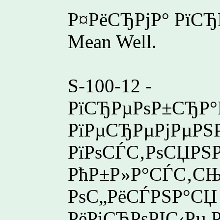
Р¤РёСЂРјР° РїСЂ
Mean Well.
S-100-12 -
РїСЂРµРѕР±СЂР°
РїРµСЂРµРјРµРЅРЅ
РїРѕСЃС‚РѕСЏРЅ
РћР±Р»Р°СЃС‚СЊ
РѕС„РёСЃРЅР°СЏ
РёРіСЂРѕРІС‹Рµ Р