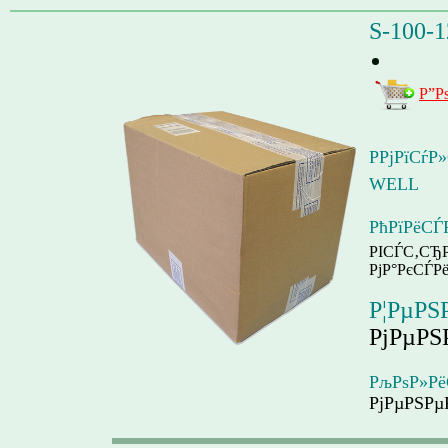
S-100-1
Р”Р
РРјРїСѓ
WELL
РћРїРёСЃ
РІСЃС‚СЂР
РјР°РєСЃР
Р¦РµРЅ
РјРµРЅ
РљРѕР»Рё
РјРµРЅРµ