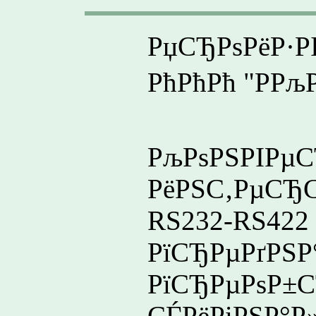
РџСЂРѕРёР·Р
РћРћРћ "РР
РљРѕРЅРІРµ
РёРЅС‚РµСЂС
RS232-RS422 
РїСЂРµРґРЅР
РїСЂРµРѕР±С
СЃРёРіРЅР°Р»