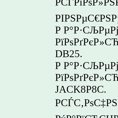
РСЃРїРѕР»РЅ
РІРЅРµС€РЅР
Р Р°Р·СЉРµР
РїРѕРґРєР»С
DB25.
Р Р°Р·СЉРµР
РїРѕРґРєР»С
JACK8P8C.
РСЃС‚РѕС‡РЅ