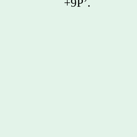
+9Р’.