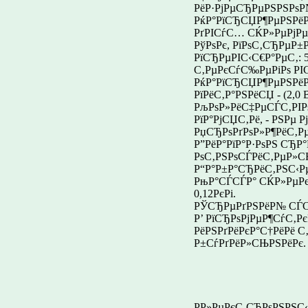
РёР·РјРµСЂРµРЅРЅРѕР№
РќР°РїСЂСЏР¶РµРЅРёР
РґРІСѓС… СЌР»РµРјРµРЅС
РўРѕРє, РїРѕС‚СЂРµР±
РїСЂРµРІС‹С€Р°РµС‚: 5
С‚РµРєСѓС‰РµРіРѕ РІ
РќР°РїСЂСЏР¶РµРЅРёР
РїРёС‚Р°РЅРёСЏ - (2,0 В
РљРѕР»РёС‡РµСЃС‚РІ
РїР°РјСЏС‚Рё, - РЅРµ
РџСЂРѕРґРѕР»Р¶РёС‚Рµ
Р”РёР°РїР°Р·РѕРЅ СЂР
РѕС‚РЅРѕСЃРёС‚РµР»С
Р“Р°Р±Р°СЂРёС‚РЅС‹Рµ 
РњР°СЃСЃР° СЌР»РµРє
0,12РєРі.
РЎСЂРµРґРЅРёР№ СЃСЂ
Р’ РїСЂРѕРјРµР¶СѓС‚Р
РёРЅРґРёРєР°С†РёРё 
Р±СѓРґРёР»СЊРЅРёРє.
Р­Р»РµРєС‚СЂРѕРЅРЅС