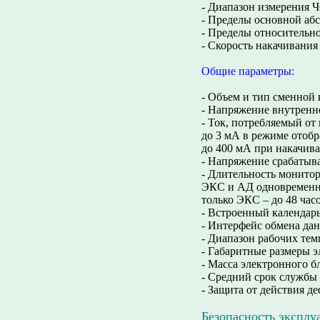
- Диапазон измерения Ч
- Пределы основной абс
- Пределы относительн
- Скорость накачивания 
Общие параметры:
- Объем и тип сменной к
- Напряжение внутренне
- Ток, потребляемый от
до 3 мА в режиме отоб
до 400 мА при накачива
- Напряжение срабатыван
- Длительность монито
ЭКС и АД одновременно
только ЭКС – до 48 часо
- Встроенный календарь
- Интерфейс обмена дан
- Диапазон рабочих тем
- Габаритные размеры э
- Масса электронного б
- Средний срок службы –
- Защита от действия де
Безопасность эксплу