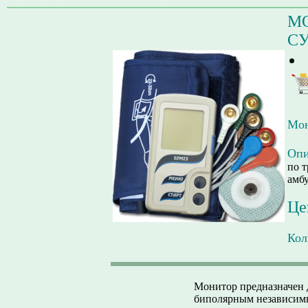
М
СУ
Мон
Опи
по 
амб
Це
Кол
Монитор предназначен 
биполярным независим