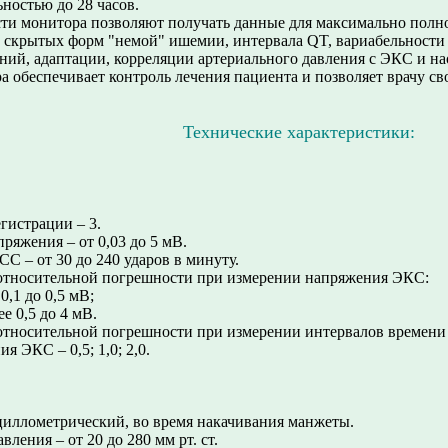
ностью до 28 часов.
ти монитора позволяют получать данные для максимально полн
, скрытых форм "немой" ишемии, интервала QT, вариабельности
ий, адаптации, корреляции артериального давления с ЭКС и на
 обеспечивает контроль лечения пациента и позволяет врачу с
Технические характеристики:
гистрации – 3.
ряжения – от 0,03 до 5 мВ.
СС – от 30 до 240 ударов в минуту.
относительной погрешности при измерении напряжения ЭКС:
0,1 до 0,5 мВ;
ее 0,5 до 4 мВ.
тносительной погрешности при измерении интервалов времени в д
 ЭКС – 0,5; 1,0; 2,0.
циллометрический, во время накачивания манжеты.
вления – от 20 до 280 мм рт. ст.