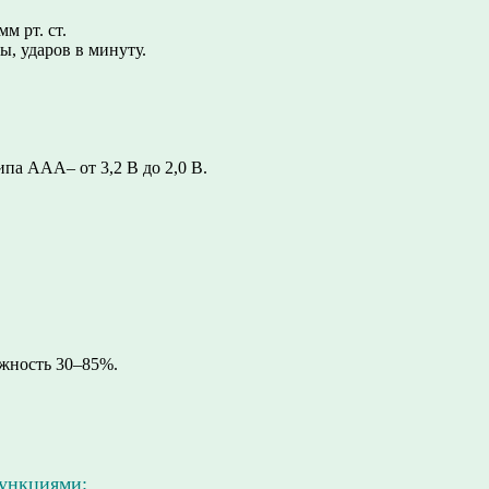
м рт. ст.
, ударов в минуту.
па ААА– от 3,2 В до 2,0 В.
ажность 30–85%.
функциями: