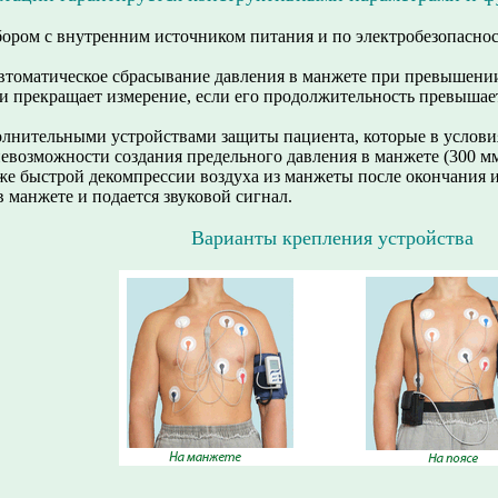
бором с внутренним источником питания и по электробезопасно
втоматическое сбрасывание давления в манжете при превышении 
и прекращает измерение, если его продолжительность превышает
олнительными устройствами защиты пациента, которые в услов
возможности создания предельного давления в манжете (300 мм
акже быстрой декомпрессии воздуха из манжеты после окончания 
в манжете и подается звуковой сигнал.
Варианты крепления устройства