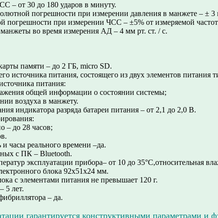
СС – от 30 до 180 ударов в минуту.
олютной погрешности при измерении давления в манжете – ± 3 м
ой погрешности при измерении ЧСС – ±5% от измеряемой частоты
манжеты во время измерения АД – 4 мм рт. ст. / с.
арты памяти – до 2 ГБ, micro SD.
го источника питания, состоящего из двух элементов питания ти
 источника питания:
ражения общей информации о состоянии системы;
нии воздуха в манжету.
ия индикатора разряда батареи питания – от 2,1 до 2,0 В.
рирования:
 – до 28 часов;
в.
 и часы реального времени –да.
ных с ПК – Bluetooth.
ператур эксплуатации прибора– от 10 до 35°С,относительная вл
лектронного блока 92х51х24 мм.
лока с элементами питания не превышает 120 г.
 5 лет.
фибриллятора – да.
атации гарантируется конструктивными параметрами и 