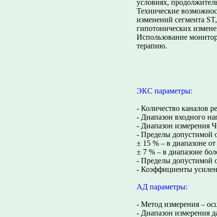
условиях, продолжитель
Технические возможнос
изменений сегмента ST
гипотонических изменен
Использование монитора
терапию.
ЭКС параметры:
- Количество каналов ре
- Диапазон входного нап
- Диапазон измерения Ч
- Пределы допустимой 
± 15 % – в диапазоне от 
± 7 % – в диапазоне бол
- Пределы допустимой о
- Коэффициенты усиления
АД параметры:
- Метод измерения – ос
- Диапазон измерения да