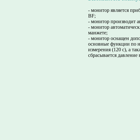
- монитор является при
BF;
- монитор производит а
- монитор автоматическ
манжете;
- монитор оснащен доп
основные функции по не
измерения (120 с), а т
сбрасывается давление 