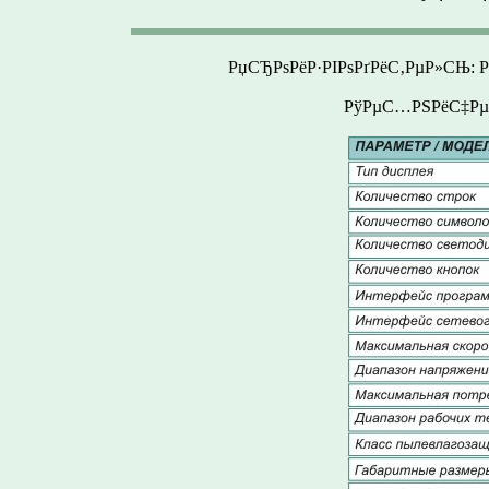
РџСЂРѕРёР·РІРѕРґРёС‚РµР»СЊ
РўРµС…РЅРёС‡Рµ