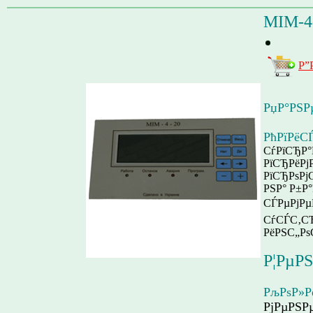
MIM-4
Р”
РџР°РЅР
РћРїРёС
СѓРїСЂР°
РїСЂРёРј
РїСЂРѕРј
РЅР° Р±Р
СЃРµРјРµ
СѓСЃС‚СЂ
РёРЅС„Рѕ
Р¦РµР
РљРѕР»Р
РјРµРЅР