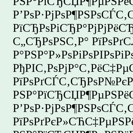
РЅР°РїСЂСЏР¶РµРЅРё
Р’РѕР·РјРѕР¶РЅРѕСЃС
РїСЂРѕРіСЂР°РјРјРёС
С„СЂРѕРЅС‚Р° РїРѕРґС
Р°РЅР°Р»РѕРіРѕРІРѕРі
РђРІС‚РѕРјР°С‚РёС‡Р
РїРѕРґСЃС‚СЂРѕР№РєР°
РЅР°РїСЂСЏР¶РµРЅРё
Р’РѕР·РјРѕР¶РЅРѕСЃС
РїРѕРґРєР»СЋС‡РµРЅР