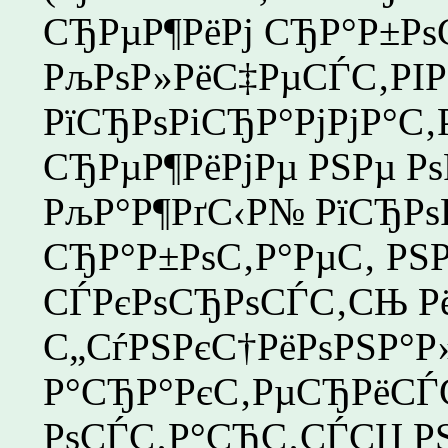
СЂРµР¶РёРј СЂР°Р±РѕС
РљРѕР»РёС‡РµСЃС‚РІР
РїСЂРѕРіСЂР°РјРјР°С‚
СЂРµР¶РёРјРµ РЅРµ Р
РљР°Р¶РґС‹Р№ РїСЂРѕ
СЂР°Р±РѕС‚Р°РµС‚ РЅР
СЃРєРѕСЂРѕСЃС‚СЊ Р
С„СѓРЅРєС†РёРѕРЅР°
Р°СЂР°РєС‚РµСЂРёСЃС
РѕСЃС‚Р°СЋС‚СЃСЏ РЅ