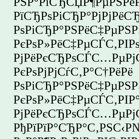
РЅР°РїСЂСЏР¶РµРЅРёР
РїСЂРѕРіСЂР°РјРјРёС
РѕРіСЂР°РЅРёС‡РµРЅР
РєРѕР»РёС‡РµСЃС‚РІРѕ 
РјРёРєСЂРѕСЃС…РµРјС
РєРѕРјРјСѓС‚Р°С†РёРё
РѕРіСЂР°РЅРёС‡РµРЅР
РєРѕР»РёС‡РµСЃС‚РІР°
РјРёРєСЂРѕСЃС…РµРјС
РђРїРїР°СЂР°С‚РЅС‹Р