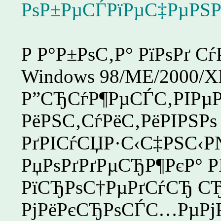
РѕР±РµСЃРїРµС‡РµРЅР
Р Р°Р±РѕС‚Р° РїРѕРґ С
Windows 98/ME/2000/XP
Р”СЂСѓР¶РµСЃС‚РІРµ
РёРЅС‚СѓРёС‚РёРІРЅРѕ
РґРІСѓСЏР·С‹С‡РЅС‹
РџРѕРґРґРµСЂР¶РєР° 
РїСЂРѕС†РµРґСѓСЂ СЂ
РјРёРєСЂРѕСЃС…РµРјР