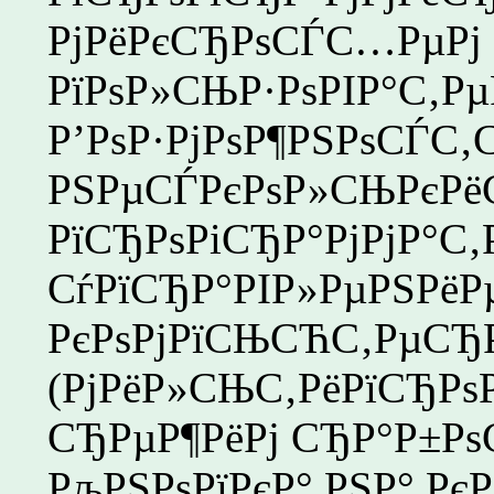
РјРёРєСЂРѕСЃС…РµРј
РїРѕР»СЊР·РѕРІР°С‚Рµ
Р’РѕР·РјРѕР¶РЅРѕСЃС‚
РЅРµСЃРєРѕР»СЊРєР
РїСЂРѕРіСЂР°РјРјР°С‚Р
СѓРїСЂР°РІР»РµРЅРёРµ
РєРѕРјРїСЊСЋС‚РµСЂ
(РјРёР»СЊС‚РёРїСЂРѕ
СЂРµР¶РёРј СЂР°Р±РѕС
РљРЅРѕРїРєР° РЅР° Рє