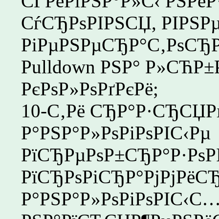
СЃРёРіРЅР°Р»С‹ РЅРёР·
СѓСЂРѕРІРЅСЏ, РІРЅР
РіРµРЅРµСЂР°С‚РѕСЂР°,
Pulldown РЅР° Р»СЋР±
РєРѕР»РѕРґРєРё;
10-С‚Рё СЂР°Р·СЂСЏР
Р°РЅР°Р»РѕРіРѕРІС‹Рµ
РїСЂРµРѕР±СЂР°Р·РѕР
РїСЂРѕРіСЂР°РјРјРёС
Р°РЅР°Р»РѕРіРѕРІС‹С…