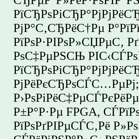
РїСЂРѕРіСЂР°РјРјРёС
РјР°С‚СЂРёС†Рµ Р°РїРї
РїРѕР·РІРѕР»СЏРµС‚ 
РѕС‡РµРЅСЊ РІС‹СЃРѕ
РїСЂРѕРіСЂР°РјРјРёС
РјРёРєСЂРѕСЃС…РµРј;
Р›РѕРіРёС‡РµСЃРєРёР
Р±Р°Р·Рµ FPGA, СЃРїР
РїРѕРґРІРµСЃС‚Рё Р»Р