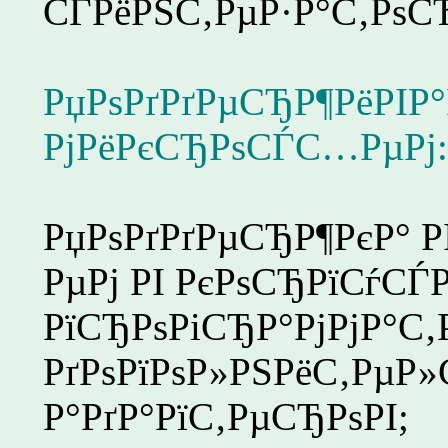
СЃРёРЅС‚РµР·Р°С‚РѕСЂ
РџРѕРґРґРµСЂР¶РёРІР°
РјРёРєСЂРѕСЃС…РµРј:
РџРѕРґРґРµСЂР¶РєР°
РµРј РІ РєРѕСЂРїСѓСЃ
РїСЂРѕРіСЂР°РјРјР°С‚
РґРѕРїРѕР»РЅРёС‚Рµ
Р°РґР°РїС‚РµСЂРѕРІ;