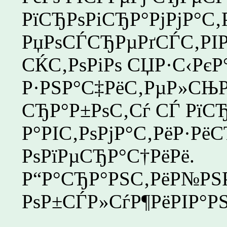
РїСЂРѕРіСЂР°РјРјР°С‚
РџРѕСЃСЂРµРґСЃС‚РІР
СЌС‚РѕРіРѕ СЏР·С‹РєР°
Р·РЅР°С‡РёС‚РµР»СЊР
СЂР°Р±РѕС‚Сѓ СЃ РїСЂ
Р°РІС‚РѕРјР°С‚РёР·Р
РѕРїРµСЂР°С†РёРё.
Р“Р°СЂР°РЅС‚РёР№РЅ
РѕР±СЃР»СѓР¶РёРІР°РЅ