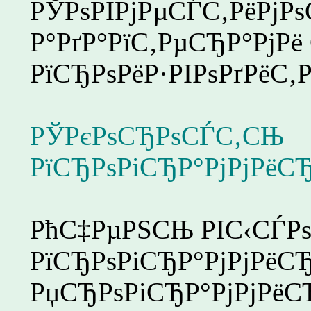
РЎРѕРІРјРµСЃС‚РёРјР
Р°РґР°РїС‚РµСЂР°РјР
РїСЂРѕРёР·РІРѕРґРёС‚
РЎРєРѕСЂРѕСЃС‚СЊ
РїСЂРѕРіСЂР°РјРјРёС
РћС‡РµРЅСЊ РІС‹СЃР
РїСЂРѕРіСЂР°РјРјРёСЂ
РџСЂРѕРіСЂР°РјРјРёСЂ