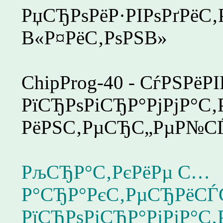
РџСЂРѕРёР·РІРѕРґРёС
В«Р¤РёС‚РѕРЅВ»
ChipProg-40 - СѓРЅР
РїСЂРѕРіСЂР°РјРјР°С
РёРЅС‚РµСЂС„РµР№СЃ
РљСЂР°С‚РєРёРµ С…
Р°СЂР°РєС‚РµСЂРёСЃС
РїСЂРѕРіСЂР°РјРјР°С‚Р